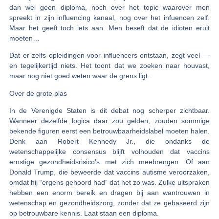
dan wel geen diploma, noch over het topic waarover men
spreekt in zijn influencing kanaal, nog over het infuencen zelf.
Maar het geeft toch iets aan. Men beseft dat de idioten eruit
moeten…
Dat er zelfs opleidingen voor influencers ontstaan, zegt veel —
en tegelijkertijd niets. Het toont dat we zoeken naar houvast,
maar nog niet goed weten waar de grens ligt.
Over de grote plas
In de Verenigde Staten is dit debat nog scherper zichtbaar.
Wanneer dezelfde logica daar zou gelden, zouden sommige
bekende figuren eerst een betrouwbaarheidslabel moeten halen.
Denk aan Robert Kennedy Jr., die ondanks de
wetenschappelijke consensus blijft volhouden dat vaccins
ernstige gezondheidsrisico’s met zich meebrengen. Of aan
Donald Trump, die beweerde dat vaccins autisme veroorzaken,
omdat hij “ergens gehoord had” dat het zo was. Zulke uitspraken
hebben een enorm bereik en dragen bij aan wantrouwen in
wetenschap en gezondheidszorg, zonder dat ze gebaseerd zijn
op betrouwbare kennis. Laat staan een diploma.