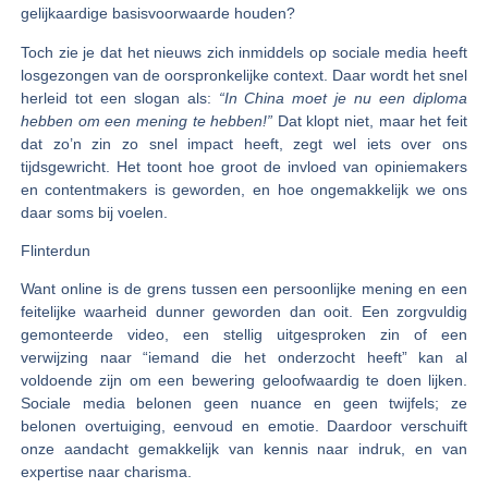
gelijkaardige basisvoorwaarde houden?
Toch zie je dat het nieuws zich inmiddels op sociale media heeft
losgezongen van de oorspronkelijke context. Daar wordt het snel
herleid tot een slogan als:
“In China moet je nu een diploma
hebben om een mening te hebben!”
Dat klopt niet, maar het feit
dat zo’n zin zo snel impact heeft, zegt wel iets over ons
tijdsgewricht. Het toont hoe groot de invloed van opiniemakers
en contentmakers is geworden, en hoe ongemakkelijk we ons
daar soms bij voelen.
Flinterdun
Want online is de grens tussen een persoonlijke mening en een
feitelijke waarheid dunner geworden dan ooit. Een zorgvuldig
gemonteerde video, een stellig uitgesproken zin of een
verwijzing naar “iemand die het onderzocht heeft” kan al
voldoende zijn om een bewering geloofwaardig te doen lijken.
Sociale media belonen geen nuance en geen twijfels; ze
belonen overtuiging, eenvoud en emotie. Daardoor verschuift
onze aandacht gemakkelijk van kennis naar indruk, en van
expertise naar charisma.